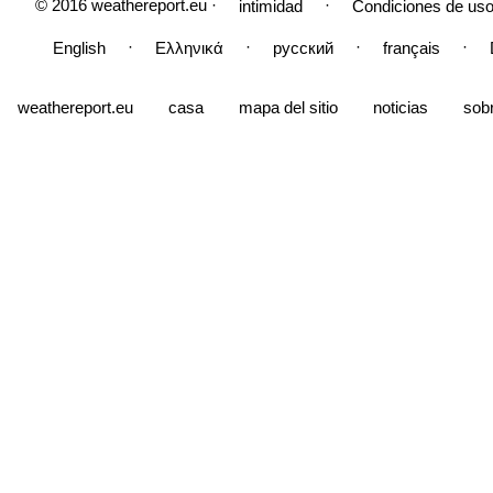
© 2016 weathereport.eu ·
·
intimidad
Condiciones de uso
·
·
·
·
English
Ελληνικά
русский
français
weathereport.eu
casa
mapa del sitio
noticias
sob