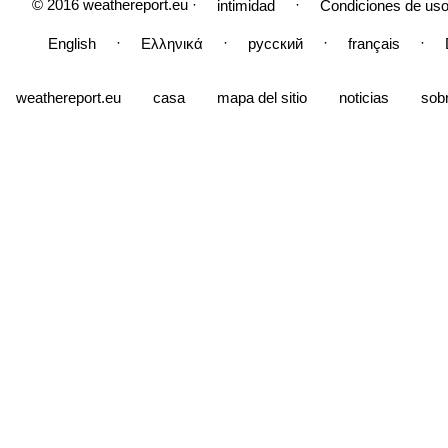
© 2016 weathereport.eu ·
·
intimidad
Condiciones de uso
·
·
·
·
English
Ελληνικά
русский
français
weathereport.eu
casa
mapa del sitio
noticias
sob