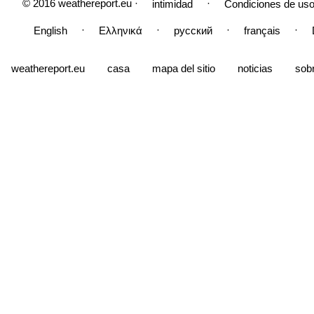
© 2016 weathereport.eu ·
·
intimidad
Condiciones de uso
·
·
·
·
English
Ελληνικά
русский
français
weathereport.eu
casa
mapa del sitio
noticias
sob