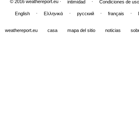
© 2016 weathereport.eu ·
·
intimidad
Condiciones de uso
·
·
·
·
English
Ελληνικά
русский
français
weathereport.eu
casa
mapa del sitio
noticias
sob