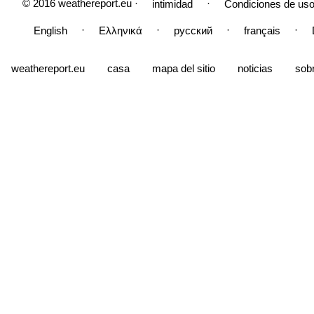
© 2016 weathereport.eu ·
·
intimidad
Condiciones de uso
·
·
·
·
English
Ελληνικά
русский
français
weathereport.eu
casa
mapa del sitio
noticias
sob