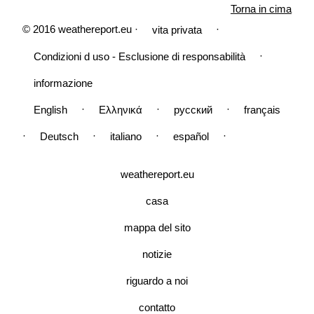
Torna in cima
© 2016 weathereport.eu ·
·
vita privata
·
Condizioni d uso - Esclusione di responsabilità
informazione
·
·
·
English
Ελληνικά
русский
français
·
·
·
·
Deutsch
italiano
español
weathereport.eu
casa
mappa del sito
notizie
riguardo a noi
contatto